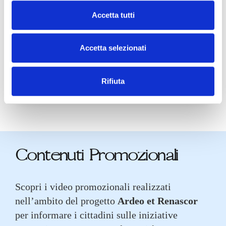
Accetta tutti
Accetta selezionati
Rifiuta
Promozione e comunicazione
Contenuti Promozionali
Scopri i video promozionali realizzati
nell’ambito del progetto
Ardeo et Renascor
per informare i cittadini sulle iniziative